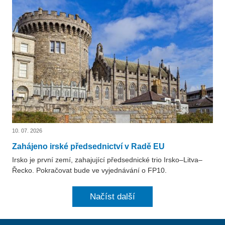
10. 07. 2026
Zahájeno irské předsednictví v Radě EU
Irsko je první zemí, zahajující předsednické trio Irsko–Litva–
Řecko. Pokračovat bude ve vyjednávání o FP10.
Načíst další