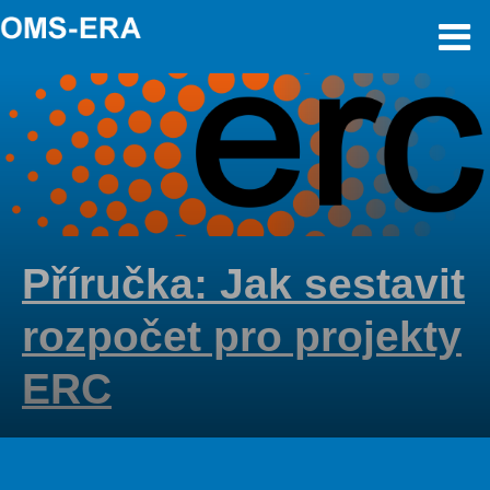
Příručka: Jak sestavit
rozpočet pro projekty
ERC