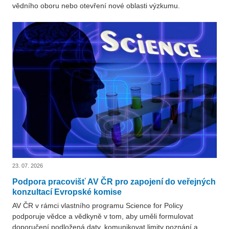
vědního oboru nebo otevření nové oblasti výzkumu.
23. 07. 2026
Podpora pracovišť AV ČR pro zapojení do veřejných
konzultací Evropské komise
AV ČR v rámci vlastního programu Science for Policy
podporuje vědce a vědkyně v tom, aby uměli formulovat
doporučení podložená daty, komunikovat limity poznání a