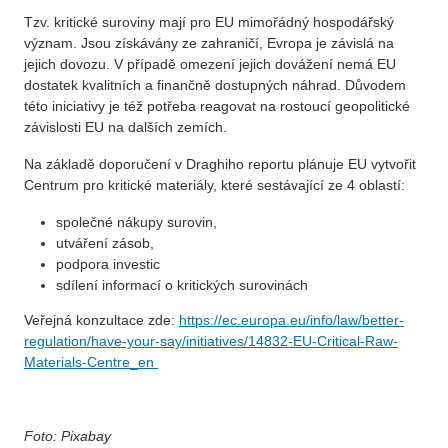
Tzv. kritické suroviny mají pro EU mimořádný hospodářský
význam. Jsou získávány ze zahraničí, Evropa je závislá na
jejich dovozu. V případě omezení jejich dovážení nemá EU
dostatek kvalitních a finančně dostupných náhrad. Důvodem
této iniciativy je též potřeba reagovat na rostoucí geopolitické
závislosti EU na dalších zemích.
Na základě doporučení v Draghiho reportu plánuje EU vytvořit
Centrum pro kritické materiály, které sestávající ze 4 oblastí:
společné nákupy surovin,
utváření zásob,
podpora investic
sdílení informací o kritických surovinách
Veřejná konzultace zde:
https://ec.europa.eu/info/law/better-
regulation/have-your-say/initiatives/14832-EU-Critical-Raw-
Materials-Centre_en
Foto: Pixabay