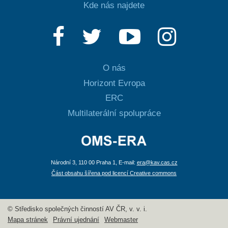
Kde nás najdete
O nás
Horizont Evropa
ERC
Multilaterální spolupráce
Národní 3, 110 00 Praha 1, E-mail:
era@kav.cas.cz
Část obsahu šířena pod licencí Creative commons
© Středisko společných činností AV ČR, v. v. i.
Mapa stránek
Právní ujednání
Webmaster